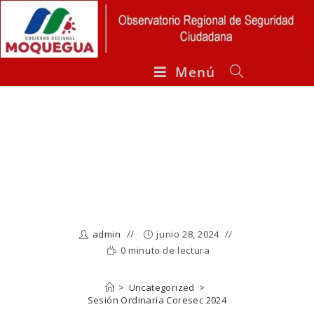
Ir
al
contenido
Menú
Sesión
Ordinaria
Coresec 2024
admin
junio 28, 2024
0 minuto de lectura
>
Uncategorized
>
Sesión Ordinaria Coresec 2024