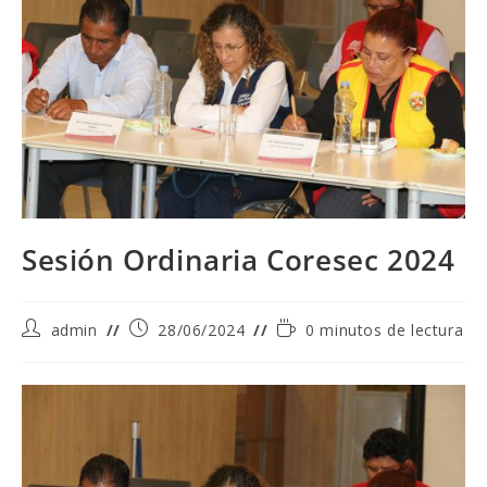
Sesión Ordinaria Coresec 2024
Autor
Publicación
Tiempo
admin
28/06/2024
0 minutos de lectura
de
de
de
la
la
lectura:
entrada:
entrada: