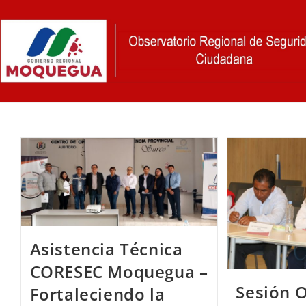
Ir
al
contenido
Asistencia Técnica
CORESEC Moquegua –
Sesión O
Fortaleciendo la