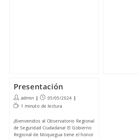
Moquegua
–
Fortaleciendo
La
Seguridad
Ciudadana
Presentación
Autor
Publicación
admin
05/05/2024
de
de
Tiempo
1 minuto de lectura
la
la
de
entrada:
entrada:
lectura:
¡Bienvenidos al Observatorio Regional
de Seguridad Ciudadana! El Gobierno
Regional de Moquegua tiene el honor