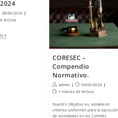
 2024
blicación
28/06/2024
e lectura
trada:
Sesión
do
Ordinaria
Coresec
2024
CORESEC –
Compendio
Normativo.
Autor
Publicación
admin
04/06/2024
de
de
Tiempo
1 minuto de lectura
la
la
de
entrada:
entrada:
lectura:
Nuestro Objetivo es, establecer
criterios uniformes para la ejecució
de actividades en los Comités