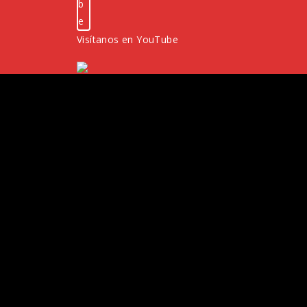
Visítanos en YouTube
Visítanos en Facebook
¡Bienvenido! Eres el visitante
número...
s
Publicaciones
Contacto
Blog