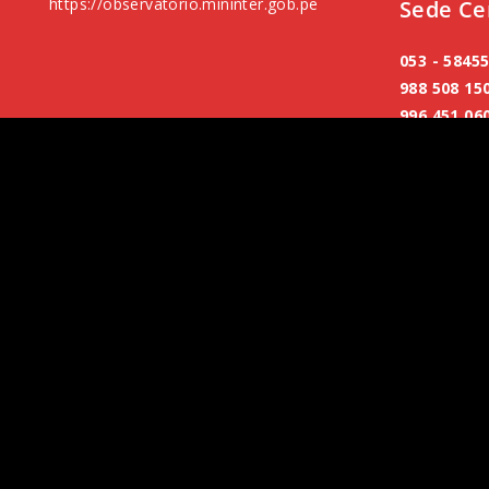
https://observatorio.mininter.gob.pe
Sede Ce
053 - 5845
988 508 15
996 451 06
974 263 77
Copyright®2026_cGv
Copyright®2024_cgv