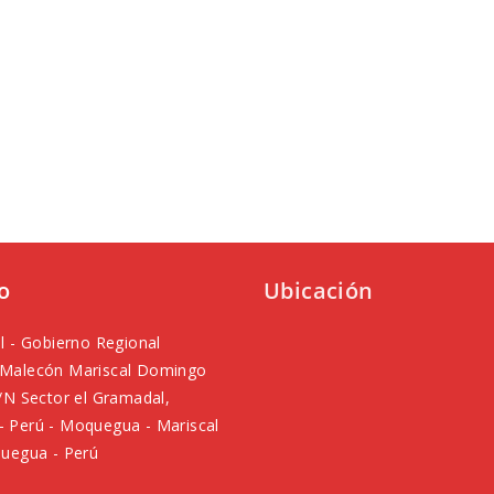
o
Ubicación
l - Gobierno Regional
Malecón Mariscal Domingo
/N Sector el Gramadal,
 Perú - Moquegua - Mariscal
uegua - Perú