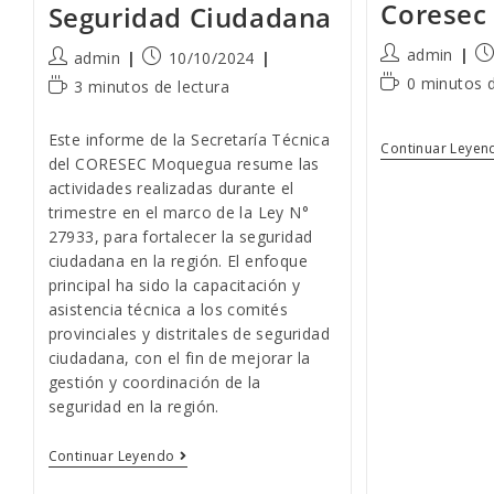
Coresec
Seguridad Ciudadana
Autor
Pu
admin
Autor
Publicación
admin
10/10/2024
de
de
de
de
Tiempo
0 minutos d
Tiempo
3 minutos de lectura
la
la
la
la
de
de
entrada:
en
entrada:
entrada:
lectura:
lectura:
Este informe de la Secretaría Técnica
Continuar Leyen
del CORESEC Moquegua resume las
actividades realizadas durante el
trimestre en el marco de la Ley N°
27933, para fortalecer la seguridad
ciudadana en la región. El enfoque
principal ha sido la capacitación y
asistencia técnica a los comités
provinciales y distritales de seguridad
ciudadana, con el fin de mejorar la
gestión y coordinación de la
seguridad en la región.
Asistencia
Continuar Leyendo
Técnica
CORESEC