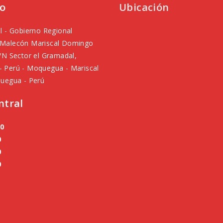
o
Ubicación
l - Gobierno Regional
Malecón Mariscal Domingo
/N Sector el Gramadal,
 Perú - Moquegua - Mariscal
uegua - Perú
ntral
50
0
0
0